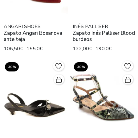
ANGARI SHOES
INÉS PALLISER
Zapato Angari Bosanova
Zapato Inés Palliser Blood
ante teja
burdeos
108,50€
155,0€
133,00€
190,0€
30%
30%