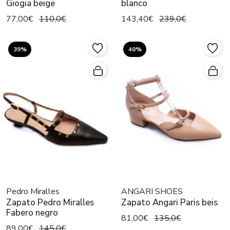
Giogia beige
blanco
77,00€
110,0€
143,40€
239,0€
39%
40%
Pedro Miralles
ANGARI SHOES
Zapato Pedro Miralles
Zapato Angari Paris beis
Fabero negro
81,00€
135,0€
89,00€
145,0€