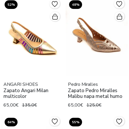
52%
48%
ANGARI SHOES
Pedro Miralles
Zapato Angari Milan
Zapato Pedro Miralles
multicolor
Malibu napa metal humo
65,00€
135,0€
65,00€
125,0€
64%
55%