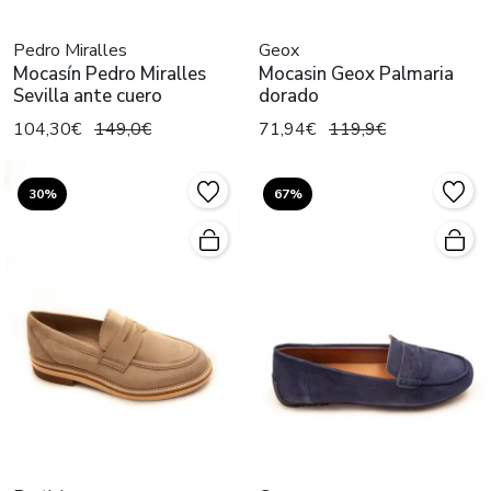
Pedro Miralles
Geox
Mocasín Pedro Miralles
Mocasin Geox Palmaria
Sevilla ante cuero
dorado
104,30€
149,0€
71,94€
119,9€
30%
67%