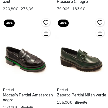
azul
Pleasure C negro
220,80€
276,0€
79,00€
133,9€
40%
40%
Pertini
Pertini
Mocasín Pertini Amsterdan
Zapato Pertini Milán verde
negro
135,00€
225,0€
150,00€
250,0€