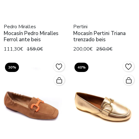
Pedro Miralles
Pertini
Mocasín Pedro Miralles
Mocasín Pertini Triana
Ferrol ante beis
trenzado beis
111,30€
159,0€
200,00€
250,0€
30%
40%