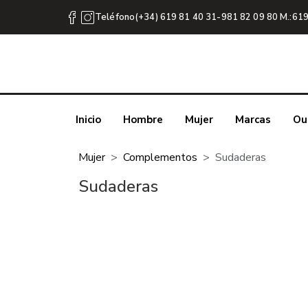
Teléfono(+34) 619 81 40 31-981 82 09 80 M.:619
Inicio
Hombre
Mujer
Marcas
Ou
Mujer
Complementos
Sudaderas
Sudaderas