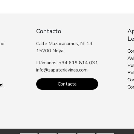
Contacto
Ap
Le
 no
Calle Mazacañamos, Nº 13
15200 Noya
Co
Avi
Llámanos: +34 619 814 031
Pol
info@zapateriavinas.com
Pol
Con
Contacta
ad
Co