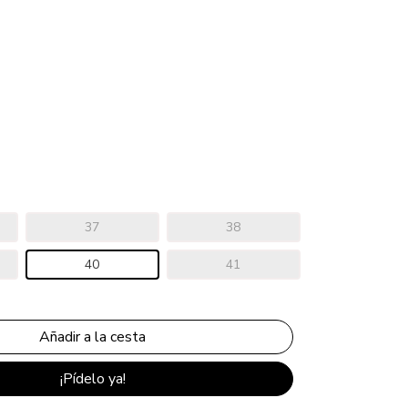
37
38
40
41
¡Pídelo ya!