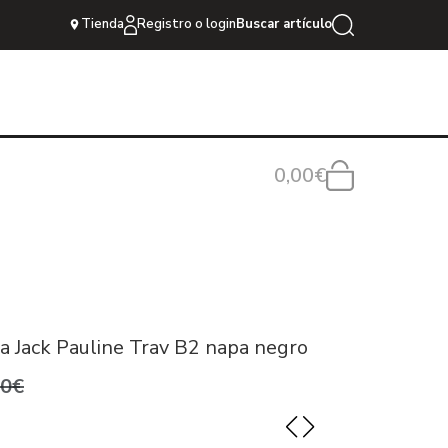
Tienda
Registro o login
Buscar artículo
0,00€
 Jack Pauline Trav B2 napa negro
,0€