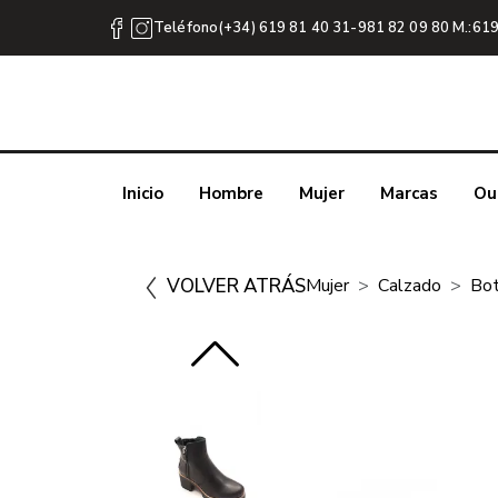
Teléfono(+34) 619 81 40 31-981 82 09 80 M.:619
Inicio
Hombre
Mujer
Marcas
Ou
VOLVER ATRÁS
Mujer
Calzado
Bot