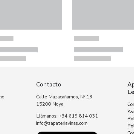
Contacto
Ap
Le
 no
Calle Mazacañamos, Nº 13
15200 Noya
Co
Avi
Llámanos: +34 619 814 031
Pol
info@zapateriavinas.com
Pol
Con