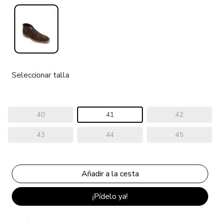
Seleccionar talla
40
41
42
43
44
45
¡Pídelo ya!