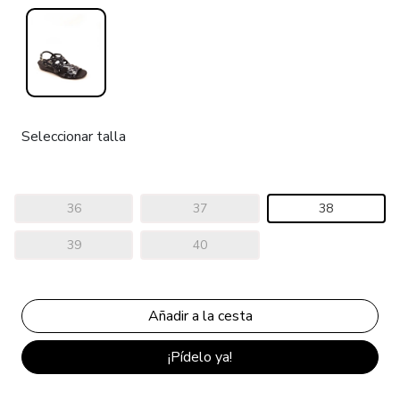
Seleccionar talla
36
37
38
39
40
¡Pídelo ya!