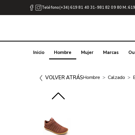
Teléfono(+34) 619 81 40 31-981 82 09 80 M.:619
Inicio
Hombre
Mujer
Marcas
Ou
VOLVER ATRÁS
Hombre
Calzado