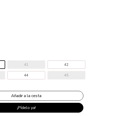
41
42
44
45
¡Pídelo ya!