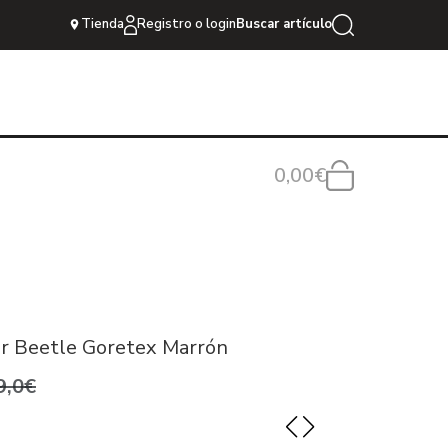
Tienda
Registro o login
Buscar artículo
0,00€
r Beetle Goretex Marrón
9,0€