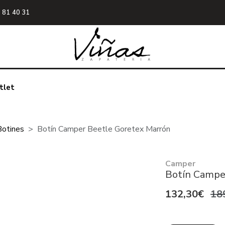
 81 40 31
tlet
Botines
Botín Camper Beetle Goretex Marrón
Camper
Botín Campe
132,30€
18