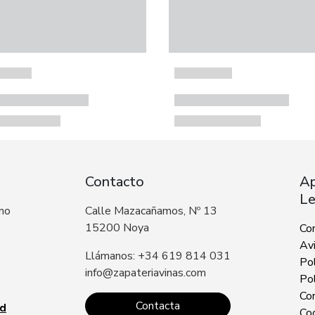
Contacto
Ap
Le
 no
Calle Mazacañamos, Nº 13
15200 Noya
Co
Avi
Llámanos: +34 619 814 031
Pol
info@zapateriavinas.com
Pol
Con
Contacta
ad
Co