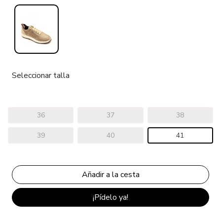
Seleccionar talla
36
37
38
39
40
41
¡Pídelo ya!