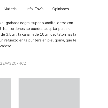
Material
Info. Envío
Opiniones
piel grabada negra, super blandita, cierre con
al, los cordones se puedes adaptar para su
n de 3.5cm, la caña mide 18cm del talon hasta
 un refuerzo en la puntera en piel goma, que le
cañero.
r 222W32074C2