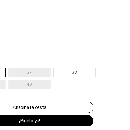
37
38
40
¡Pídelo ya!