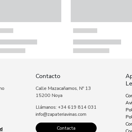
Contacto
Ap
Le
 no
Calle Mazacañamos, Nº 13
15200 Noya
Co
Avi
Llámanos: +34 619 814 031
Pol
info@zapateriavinas.com
Pol
Con
Contacta
ad
Co