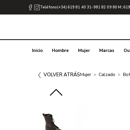
Teléfono(+34) 619 81 40 31-981 82 09 80 M.:619
Inicio
Hombre
Mujer
Marcas
Ou
VOLVER ATRÁS
Mujer
Calzado
Bot