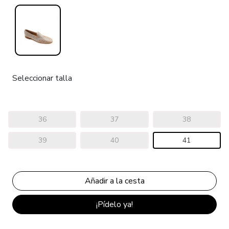
Seleccionar talla
36
37
38
39
40
41
¡Pídelo ya!