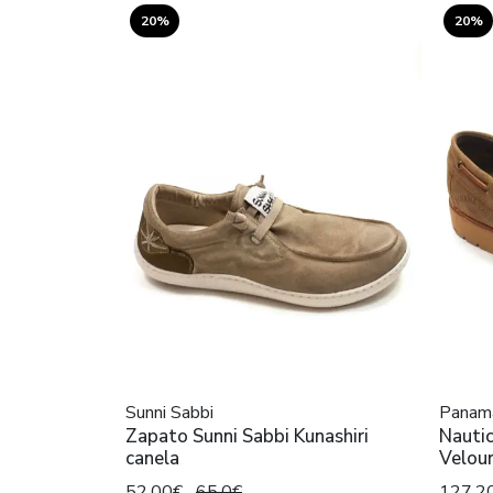
20%
20%
Sunni Sabbi
Panama
Zapato Sunni Sabbi Kunashiri
Nauti
canela
Velou
52,00€
65,0€
127,2