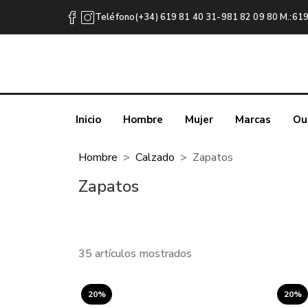
Teléfono(+34) 619 81 40 31-981 82 09 80 M.:619
Inicio
Hombre
Mujer
Marcas
Ou
Hombre
Calzado
Zapatos
Zapatos
35 artículos mostrados
20%
20%