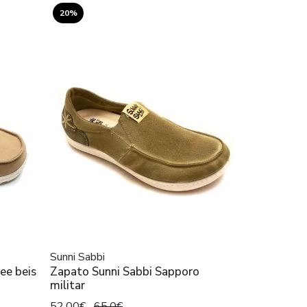
20%
Sunni Sabbi
ee beis
Zapato Sunni Sabbi Sapporo
militar
52,00€
65,0€