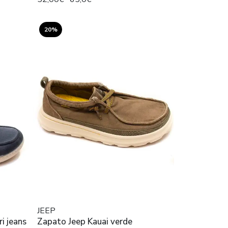
20%
JEEP
i jeans
Zapato Jeep Kauai verde