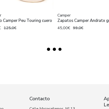
r
Camper
o Camper Peu Touring cuero
Zapatos Camper Andratx gr
€
125,0€
45,00€
99,0€
Contacto
Ap
Le
 no
Calle Mazacañamos, Nº 13