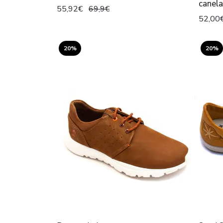
canela
55,92€
69,9€
52,00
20%
20%