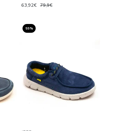
63,92€
79,9€
55%