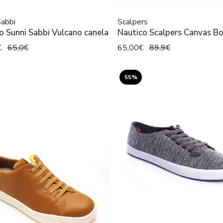
Sabbi
Scalpers
 Sunni Sabbi Vulcano canela
Nautico Scalpers Canvas Bo
€
65,0€
65,00€
89,9€
55%