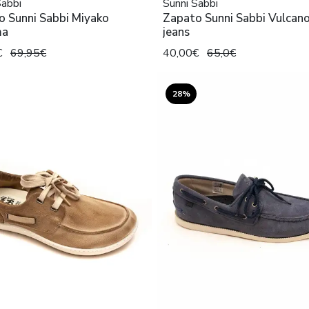
Sabbi
Sunni Sabbi
o Sunni Sabbi Miyako
Zapato Sunni Sabbi Vulcano
ma
jeans
€
69,95€
40,00€
65,0€
28%