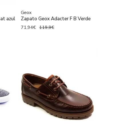
Geox
at azul
Zapato Geox Adacter F B Verde
71,94€
119,9€