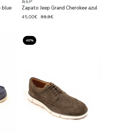
JEEP
 blue
Zapato Jeep Grand Cherokee azul
45,00€
99,9€
40%