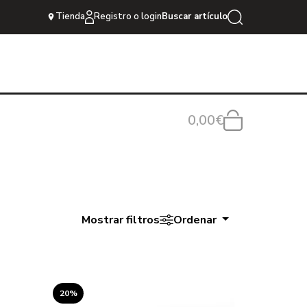
Tienda
Registro o login
Buscar artículo
0,00€
Mostrar filtros
Ordenar
20%