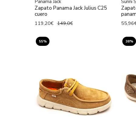
Panama Jack
Sunni 
Zapato Panama Jack Julius C25
Zapat
cuero
pana
119,20€
149,0€
55,96
55%
38%