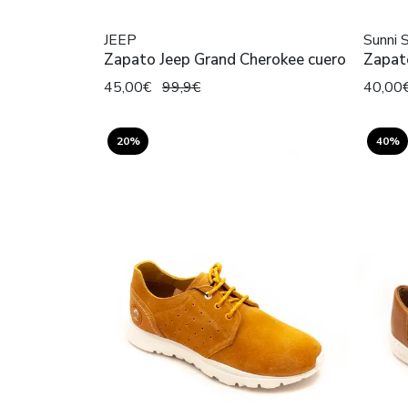
JEEP
Sunni 
Zapato Jeep Grand Cherokee cuero
Zapato
45,00€
99,9€
40,00
20%
40%