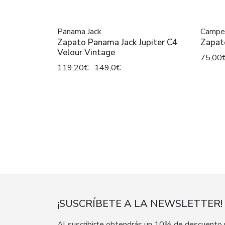
Panama Jack
Campe
Zapato Panama Jack Jupiter C4
Zapat
Velour Vintage
75,00
119,20€
149,0€
¡SUSCRÍBETE A LA NEWSLETTER!
Al suscribirte obtendrás un 10% de descuento