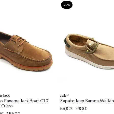
20%
 Jack
JEEP
co Panama Jack Boat C10
Zapato Jeep Samoa Wallab
r Cuero
55,92€
69,9€
0€
159,0€