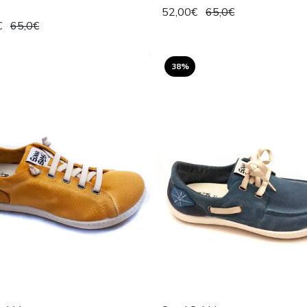
52,00€
65,0€
€
65,0€
38%