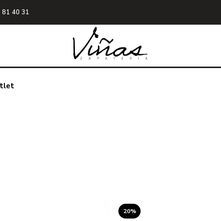
 81 40 31
tlet
20%