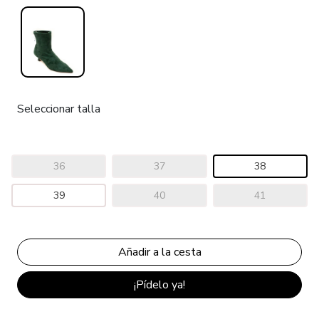
Seleccionar talla
36
37
38
39
40
41
¡Pídelo ya!