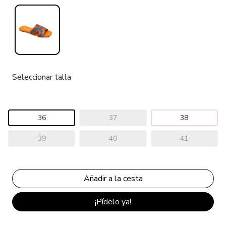
Seleccionar talla
36
37
38
39
40
41
¡Pídelo ya!