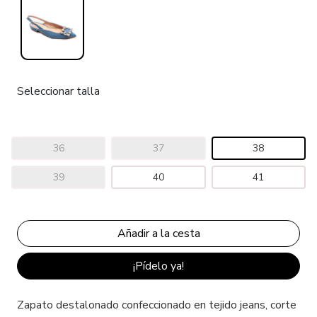
Seleccionar talla
36
37
38
39
40
41
¡Pídelo ya!
Zapato destalonado confeccionado en tejido jeans, corte