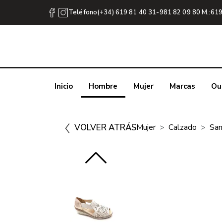
Teléfono(+34) 619 81 40 31-981 82 09 80 M.:619
Inicio
Hombre
Mujer
Marcas
Ou
VOLVER ATRÁS
Mujer
Calzado
San