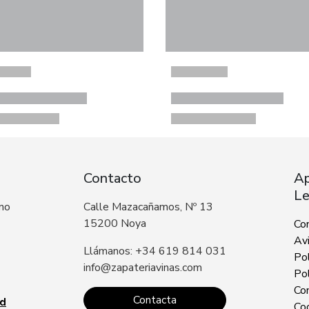
Contacto
Ap
Le
 no
Calle Mazacañamos, Nº 13
15200 Noya
Co
Avi
Llámanos: +34 619 814 031
Pol
info@zapateriavinas.com
Pol
Con
Contacta
ad
Co