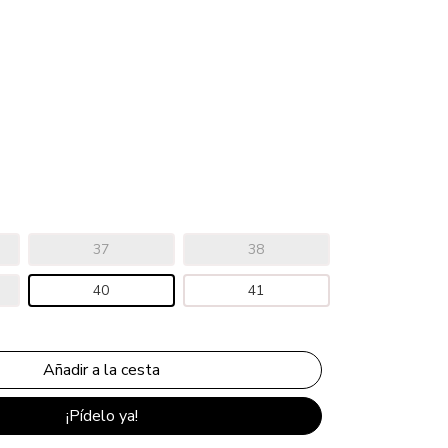
37
38
40
41
¡Pídelo ya!