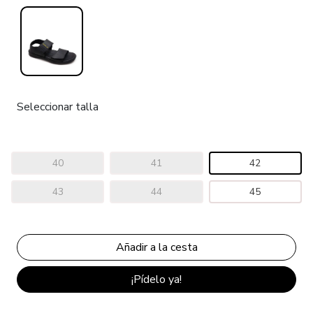
Seleccionar talla
40
41
42
43
44
45
¡Pídelo ya!