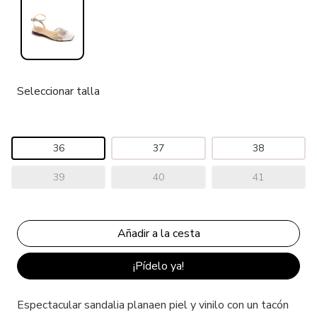
Seleccionar talla
36
37
38
39
40
41
¡Pídelo ya!
Espectacular sandalia planaen piel y vinilo con un tacón