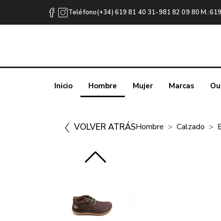
Teléfono(+34) 619 81 40 31-981 82 09 80 M.:619
Inicio
Hombre
Mujer
Marcas
Ou
VOLVER ATRÁS
Hombre
Calzado