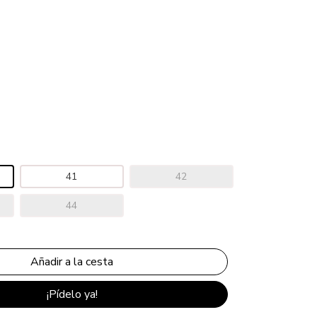
41
42
44
¡Pídelo ya!