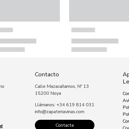
Contacto
Ap
Le
 no
Calle Mazacañamos, Nº 13
15200 Noya
Co
Avi
Llámanos: +34 619 814 031
Pol
info@zapateriavinas.com
Pol
Con
Contacta
ad
Co