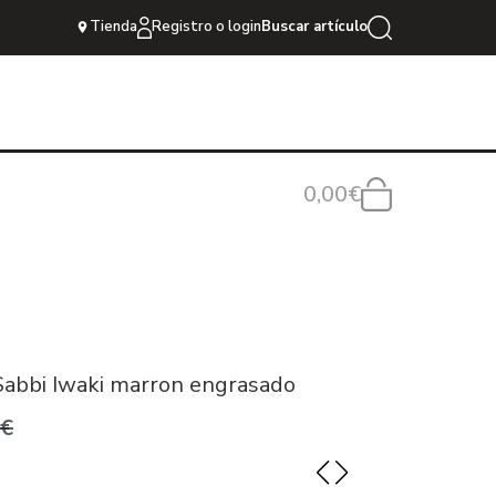
Tienda
Registro o login
Buscar artículo
0,00€
Sabbi Iwaki marron engrasado
0€