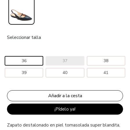
Seleccionar talla
36
37
38
39
40
41
¡Pídelo ya!
Zapato destalonado en piel tornasolada super blandita,