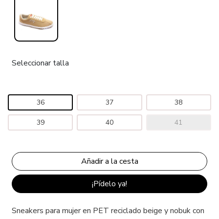
Seleccionar talla
36
37
38
39
40
41
¡Pídelo ya!
Sneakers para mujer en PET reciclado beige y nobuk con