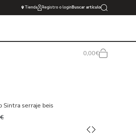
Tienda
Registro o login
Buscar artículo
0,00€
 Sintra serraje beis
0€