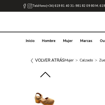
Teléfono(+34) 619 81 40 31-981 82 09 80 M.:619
Inicio
Hombre
Mujer
Marcas
Ou
VOLVER ATRÁS
Mujer
Calzado
Zu