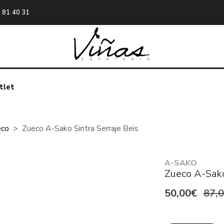
 81 40 31
tlet
eco
Zueco A-Sako Sintra Serraje Beis
A-SAKO
Zueco A-Sako
50,00€
87,