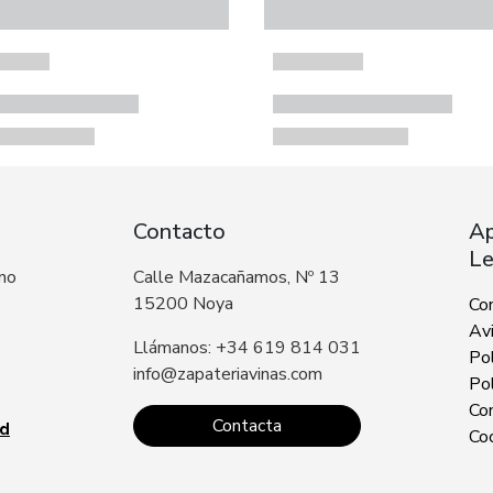
Contacto
Ap
Le
 no
Calle Mazacañamos, Nº 13
15200 Noya
Co
Avi
Llámanos: +34 619 814 031
Pol
info@zapateriavinas.com
Pol
Con
Contacta
ad
Co