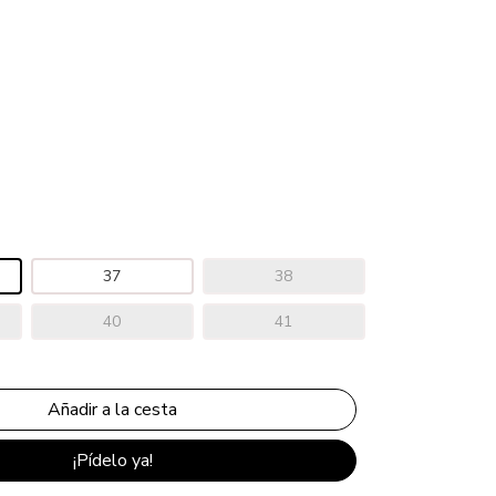
37
38
40
41
¡Pídelo ya!