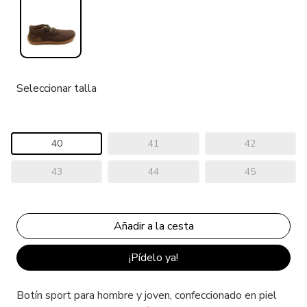
Seleccionar talla
40
41
42
43
44
45
¡Pídelo ya!
Botín sport para hombre y joven, confeccionado en piel