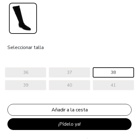
Seleccionar talla
36
37
38
39
40
41
¡Pídelo ya!