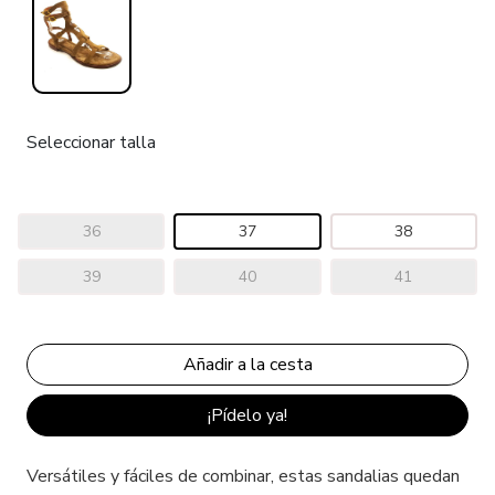
Seleccionar talla
36
37
38
39
40
41
¡Pídelo ya!
Versátiles y fáciles de combinar, estas sandalias quedan