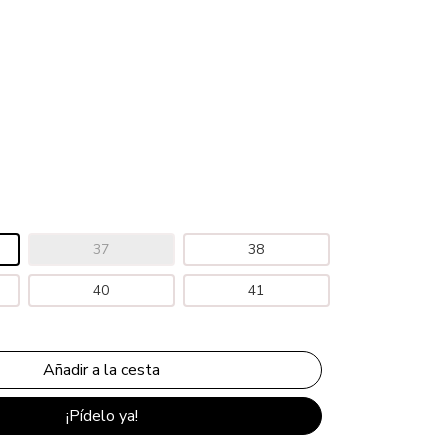
37
38
40
41
¡Pídelo ya!