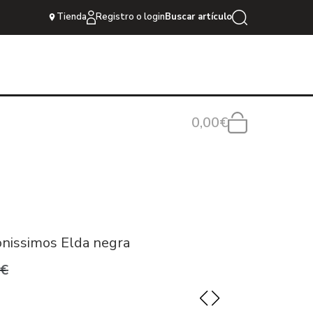
Tienda
Registro o login
Buscar artículo
0,00€
onissimos Elda negra
0€