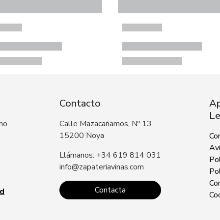
Contacto
Ap
Le
 no
Calle Mazacañamos, Nº 13
15200 Noya
Co
Avi
Llámanos: +34 619 814 031
Pol
info@zapateriavinas.com
Pol
Con
Contacta
ad
Co