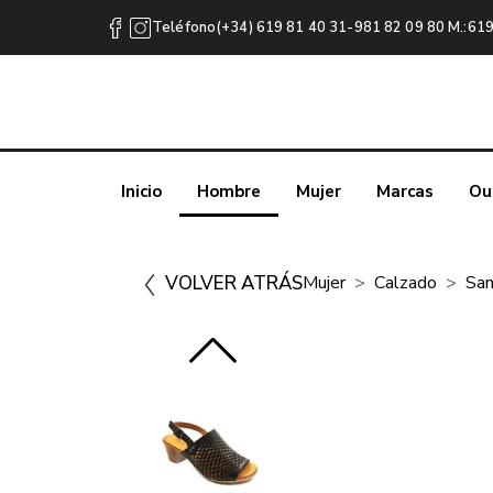
Teléfono(+34) 619 81 40 31-981 82 09 80 M.:619
Inicio
Hombre
Mujer
Marcas
Ou
VOLVER ATRÁS
Mujer
Calzado
San