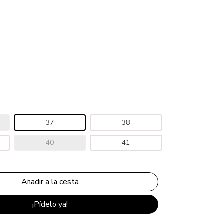
37
38
40
41
¡Pídelo ya!