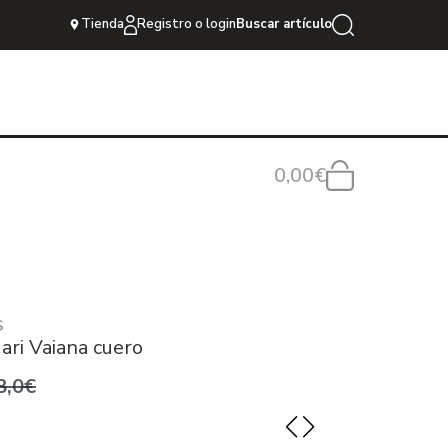
Tienda
Registro o login
Buscar artículo
0,00€
S
ari Vaiana cuero
8,0€