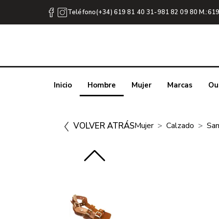
Teléfono(+34) 619 81 40 31-981 82 09 80 M.:619
Inicio
Hombre
Mujer
Marcas
Ou
VOLVER ATRÁS
Mujer
Calzado
San