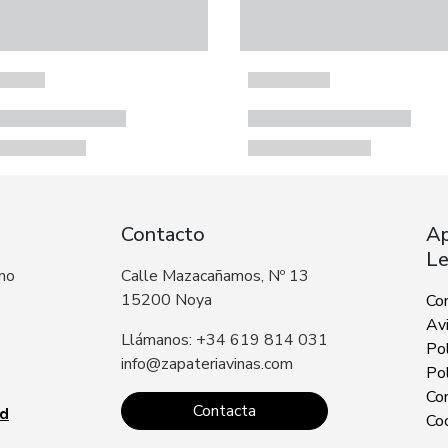
Contacto
Ap
Le
 no
Calle Mazacañamos, Nº 13
15200 Noya
Co
Avi
Llámanos: +34 619 814 031
Pol
info@zapateriavinas.com
Pol
Con
Contacta
ad
Co