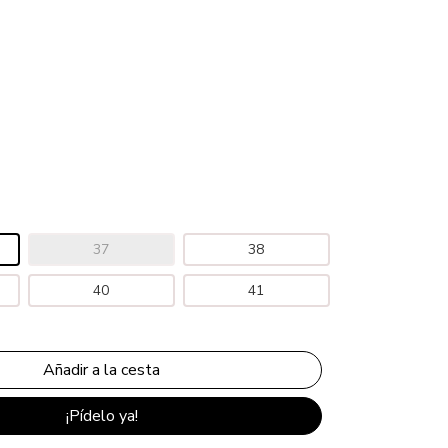
37
38
40
41
¡Pídelo ya!