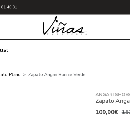
 81 40 31
tlet
ato Plano
Zapato Angari Bonnie Verde
ANGARI SHOE
Zapato Angar
109,90€
15