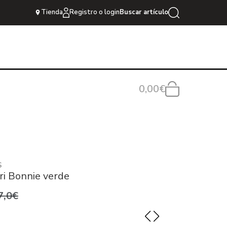
Tienda
Registro o login
Buscar artículo
0,00€
S
i Bonnie verde
7,0€