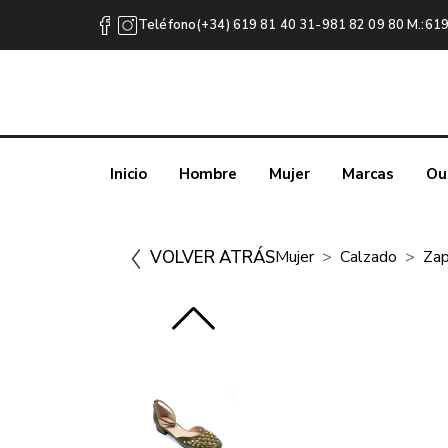
Teléfono(+34) 619 81 40 31-981 82 09 80 M.:619
Inicio
Hombre
Mujer
Marcas
Ou
VOLVER ATRÁS
Mujer
Calzado
Zap