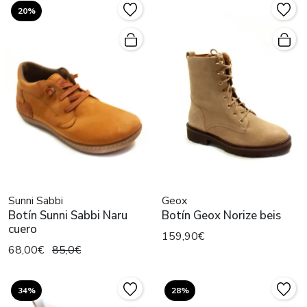
20%
Sunni Sabbi
Geox
Botín Sunni Sabbi Naru
Botín Geox Norize beis
cuero
159,90€
68,00€
85,0€
34%
28%