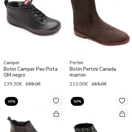
Camper
Pertini
Botin Camper Peu Pista
Botín Pertini Canada
GM negro
marron
139,30€
199,0€
212,00€
265,0€
20%
50%