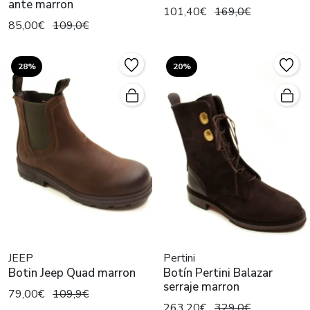
ante marron
101,40€
169,0€
85,00€
109,0€
28%
20%
JEEP
Pertini
Botin Jeep Quad marron
Botín Pertini Balazar
serraje marron
79,00€
109,9€
263,20€
329,0€