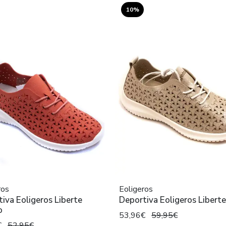
10%
ros
Eoligeros
iva Eoligeros Liberte
Deportiva Eoligeros Libert
o
53,96€
59,95€
€
52,95€