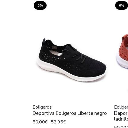
6%
6%
Eoligeros
Eolige
Deportiva Eoligeros Liberte negro
Deport
ladrill
50,00€
52,95€
50,00