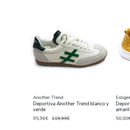
Another Trend
Eolige
Deportiva Another Trend blanco y
Deport
verde
amaril
95,96€
119,95€
50,00