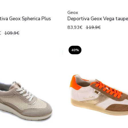
Geox
iva Geox Spherica Plus
Deportiva Geox Vega taupe
a
83,93€
119,9€
€
109,9€
40%