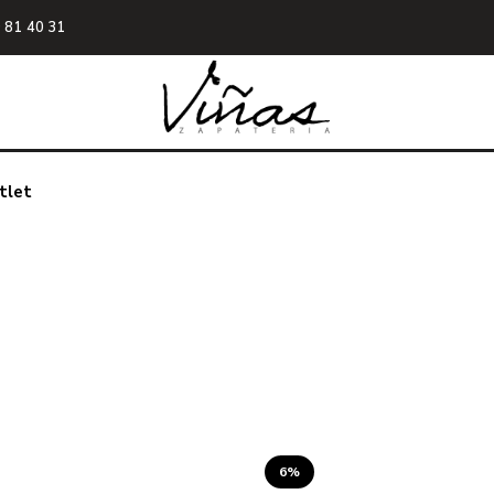
 81 40 31
tlet
6%