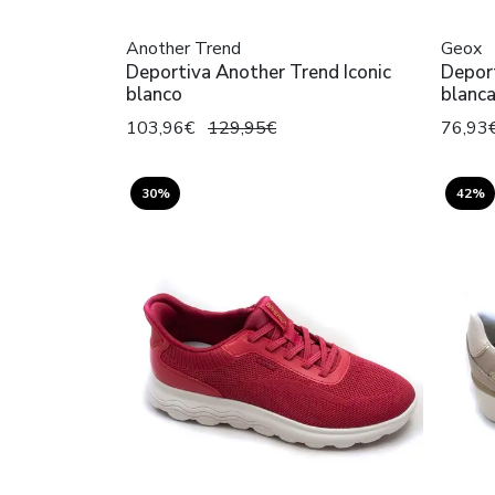
Another Trend
Geox
Deportiva Another Trend Iconic
Deport
blanco
blanc
103,96€
129,95€
76,93
30%
42%