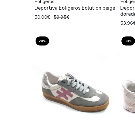
Eoligeros
Eolige
Deportiva Eoligeros Eolution beige
Deport
dorad
50,00€
59,95€
53,96
20%
30%