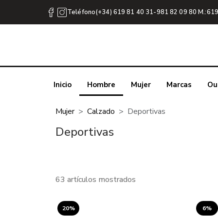
Teléfono(+34) 619 81 40 31-981 82 09 80 M.:619
Inicio
Hombre
Mujer
Marcas
Ou
Mujer
Calzado
Deportivas
Deportivas
63 artículos mostrados
20%
6%