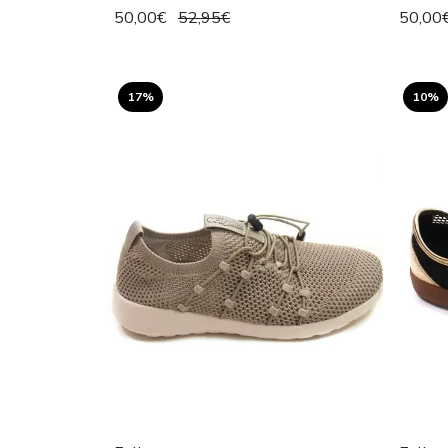
50,00€
52,95€
50,00
17%
10%