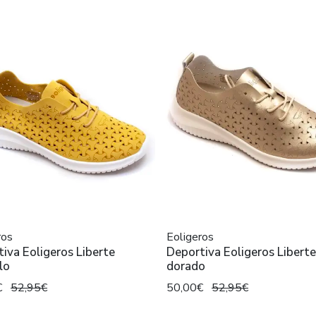
ros
Eoligeros
iva Eoligeros Liberte
Deportiva Eoligeros Liberte
lo
dorado
€
52,95€
50,00€
52,95€