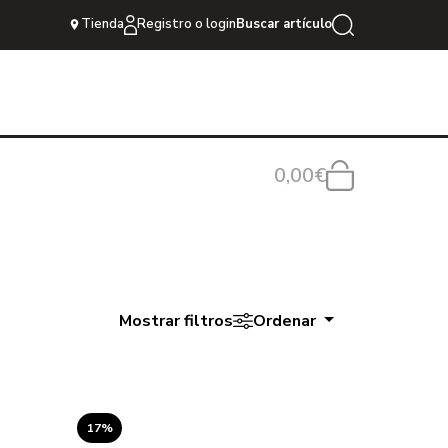
Tienda
Registro o login
Buscar artículo
0,00€
Mostrar filtros
Ordenar
17%