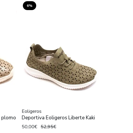
6%
Eoligeros
e plomo
Deportiva Eoligeros Liberte Kaki
50,00€
52,95€