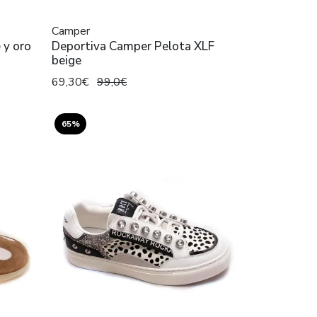
Camper
 y oro
Deportiva Camper Pelota XLF
beige
69,30€
99,0€
65%