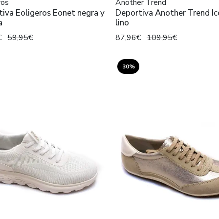
ros
Another Trend
iva Eoligeros Eonet negra y
Deportiva Another Trend Ic
a
lino
€
59,95€
87,96€
109,95€
30%