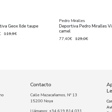
Pedro Miralles
iva Geox Ilde taupe
Deportiva Pedro Miralles Vi
camel
€
119,9€
77,40€
129,0€
Contacto
Ap
Le
 no
Calle Mazacañamos, Nº 13
15200 Noya
Co
Avi
Llámanos: +34 619 814 031