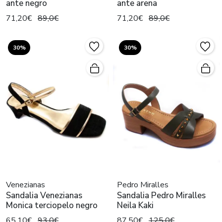
ante negro
ante arena
71,20€
89,0€
71,20€
89,0€
30%
30%
Venezianas
Pedro Miralles
Sandalia Venezianas
Sandalia Pedro Miralles
Monica terciopelo negro
Neila Kaki
65,10€
93,0€
87,50€
125,0€