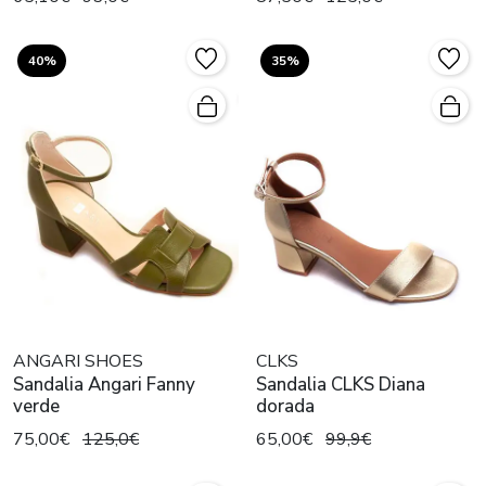
40%
35%
ANGARI SHOES
CLKS
Sandalia Angari Fanny
Sandalia CLKS Diana
verde
dorada
75,00€
125,0€
65,00€
99,9€