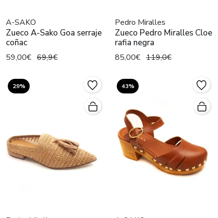
A-SAKO
Pedro Miralles
Zueco A-Sako Goa serraje
Zueco Pedro Miralles Cloe
coñac
rafia negra
59,00€
69,9€
85,00€
119,0€
29%
43%