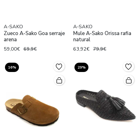
A-SAKO
A-SAKO
Zueco A-Sako Goa serraje
Mule A-Sako Orissa rafia
arena
natural
59,00€
69,9€
63,92€
79,9€
16%
29%