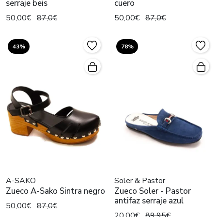
serraje beis
cuero
50,00€
87,0€
50,00€
87,0€
43%
78%
A-SAKO
Soler & Pastor
Zueco A-Sako Sintra negro
Zueco Soler - Pastor
antifaz serraje azul
50,00€
87,0€
20,00€
89,95€