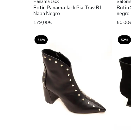
Panama Jack
Saloni
Botín Panama Jack Pia Trav B1
Botin 
Napa Negro
negro
179,00€
50,00
56%
52%