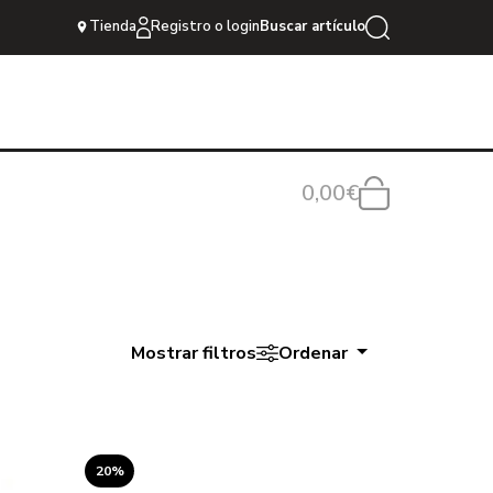
Tienda
Registro o login
Buscar artículo
0,00€
Mostrar filtros
Ordenar
20%