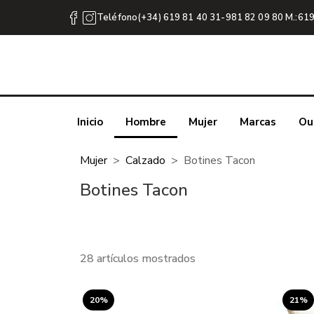
Teléfono(+34) 619 81 40 31-981 82 09 80 M.:619
Inicio
Hombre
Mujer
Marcas
Ou
Mujer
Calzado
Botines Tacon
Botines Tacon
28 artículos mostrados
20%
21%