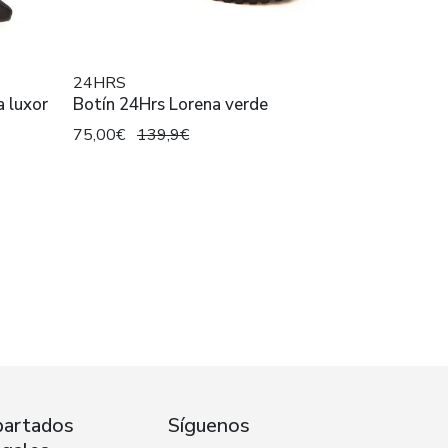
24HRS
a luxor
Botín 24Hrs Lorena verde
75,00€
139,9€
artados
Síguenos