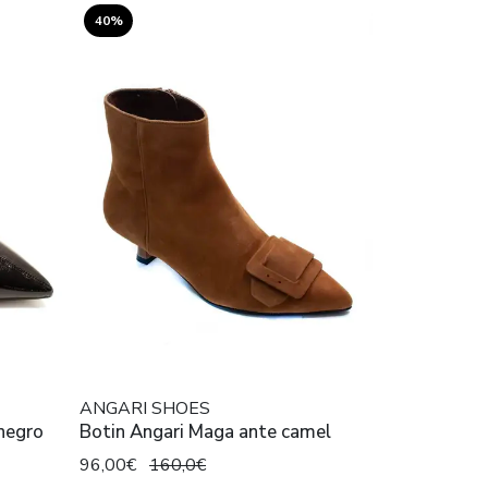
40%
ANGARI SHOES
 negro
Botin Angari Maga ante camel
96,00€
160,0€