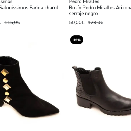
ssimos
Pedro Miralles
Salonissimos Farida charol
Botín Pedro Miralles Arizon
serraje negro
€
115,0€
50,00€
129,0€
46%