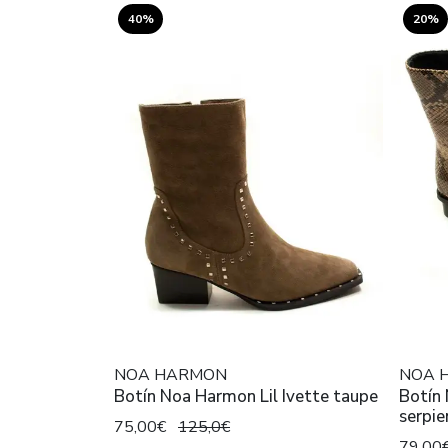
40%
20%
NOA HARMON
NOA 
Botín Noa Harmon Lil Ivette taupe
Botín
serpie
75,00€
125,0€
79,00