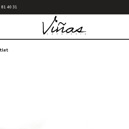
 81 40 31
tlet