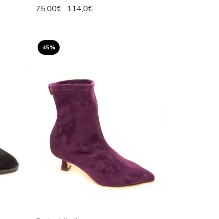
75,00€
114,0€
45%