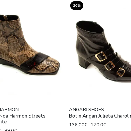
20%
HARMON
ANGARI SHOES
 Noa Harmon Streets
Botin Angari Julieta Charol
nte
136,00€
170,0€
€
99,0€