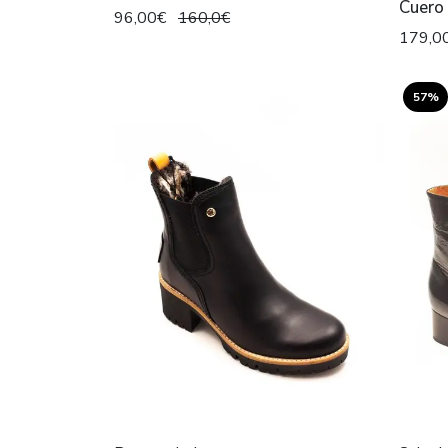
Cuero
96,00€
160,0€
179,0
57%