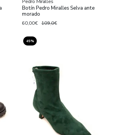
Pedro Miralles
a
Botín Pedro Miralles Selva ante
morado
60,00€
109,0€
45%