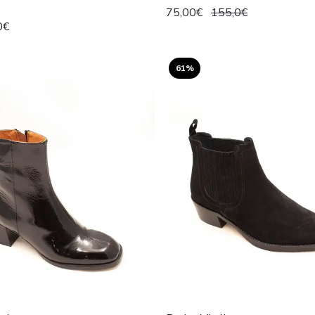
75,00€
155,0€
0€
61%