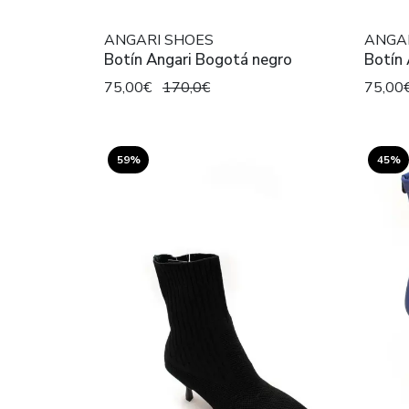
ANGARI SHOES
ANGA
Botín Angari Bogotá negro
Botín 
75,00€
170,0€
75,00
59%
45%