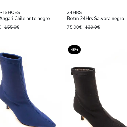
RI SHOES
24HRS
Angari Chile ante negro
Botín 24Hrs Salvora negro
€
155,0€
75,00€
139,9€
45%