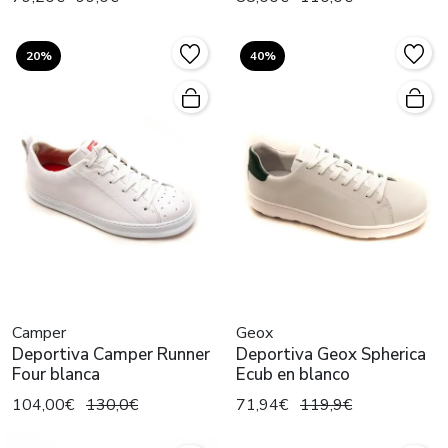
20%
40%
Camper
Geox
Deportiva Camper Runner
Deportiva Geox Spherica
Four blanca
Ecub en blanco
104,00€
130,0€
71,94€
119,9€