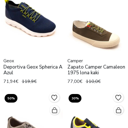
Geox
Camper
Deportiva Geox Spherica A
Zapato Camper Camaleon
Azul
1975 lona kaki
71,94€
119,9€
77,00€
110,0€
50%
30%