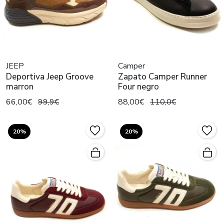
JEEP
Camper
Deportiva Jeep Groove
Zapato Camper Runner
marron
Four negro
66,00€
99,9€
88,00€
110,0€
20%
20%