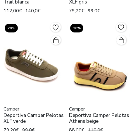
Trail blanca
XLF gris
112,00€
140,0€
79,20€
99,0€
20%
20%
Camper
Camper
Deportiva Camper Pelotas
Deportiva Camper Pelotas
XLF verde
Athens beige
79,20€
99,0€
88,00€
110,0€