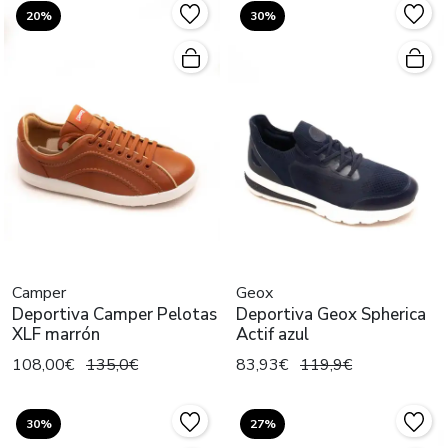
20%
30%
Camper
Geox
Deportiva Camper Pelotas
Deportiva Geox Spherica
XLF marrón
Actif azul
108,00€
135,0€
83,93€
119,9€
30%
27%