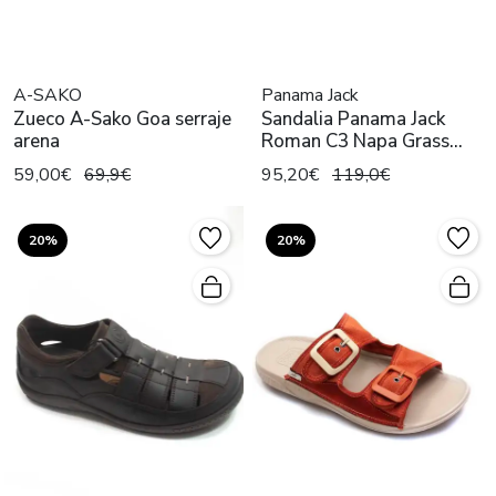
A-SAKO
Panama Jack
Zueco A-Sako Goa serraje
Sandalia Panama Jack
arena
Roman C3 Napa Grass
Cuero
59,00€
69,9€
95,20€
119,0€
20%
20%