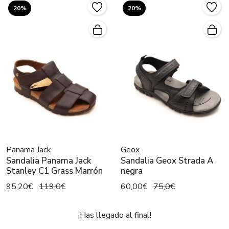
20%
20%
Panama Jack
Geox
Sandalia Panama Jack
Sandalia Geox Strada A
Stanley C1 Grass Marrón
negra
95,20€
119,0€
60,00€
75,0€
¡Has llegado al final!