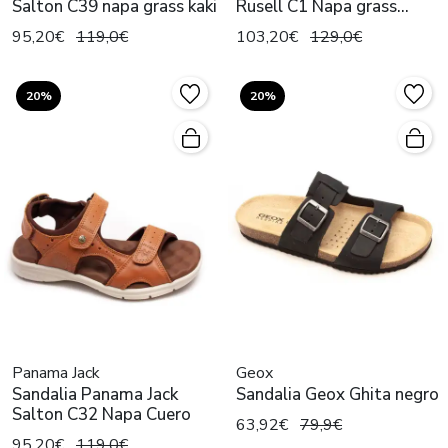
Salton C39 napa grass kaki
Rusell C1 Napa grass
negro
95,20€
119,0€
103,20€
129,0€
20%
20%
Panama Jack
Geox
Sandalia Panama Jack
Sandalia Geox Ghita negro
Salton C32 Napa Cuero
63,92€
79,9€
95,20€
119,0€