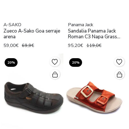
A-SAKO
Panama Jack
Zueco A-Sako Goa serraje
Sandalia Panama Jack
arena
Roman C3 Napa Grass
Cuero
59,00€
69,9€
95,20€
119,0€
20%
20%