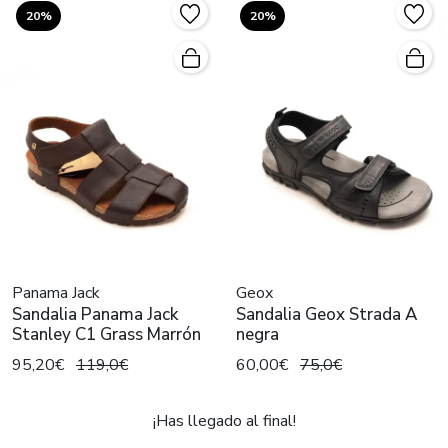
20%
20%
Panama Jack
Geox
Sandalia Panama Jack
Sandalia Geox Strada A
Stanley C1 Grass Marrón
negra
95,20€
119,0€
60,00€
75,0€
¡Has llegado al final!