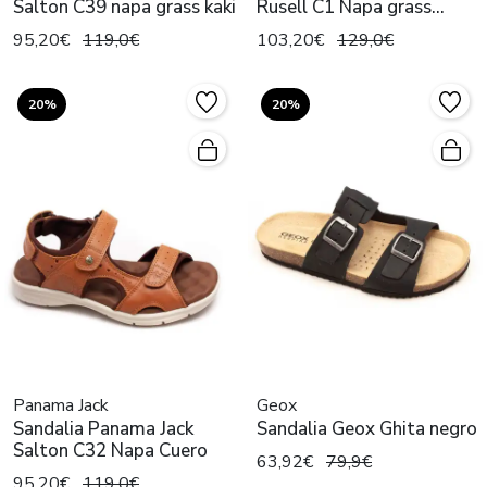
Salton C39 napa grass kaki
Rusell C1 Napa grass
negro
95,20€
119,0€
103,20€
129,0€
20%
20%
Panama Jack
Geox
Sandalia Panama Jack
Sandalia Geox Ghita negro
Salton C32 Napa Cuero
63,92€
79,9€
95,20€
119,0€