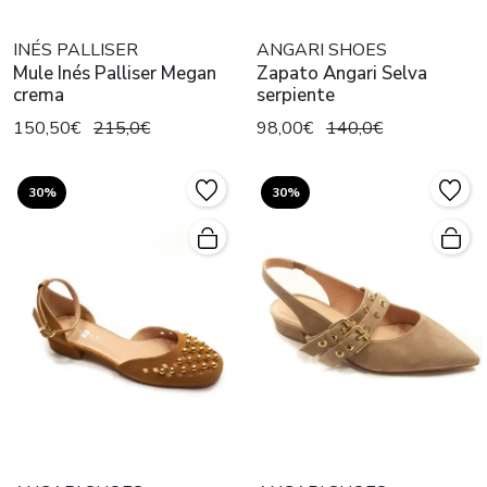
INÉS PALLISER
ANGARI SHOES
Mule Inés Palliser Megan
Zapato Angari Selva
crema
serpiente
150,50€
215,0€
98,00€
140,0€
30%
30%