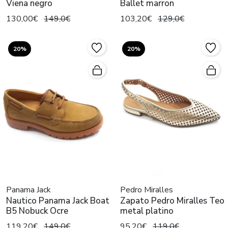
Viena negro
Ballet marron
130,00€
149,0€
103,20€
129,0€
20%
20%
Panama Jack
Pedro Miralles
Nautico Panama Jack Boat
Zapato Pedro Miralles Teo
B5 Nobuck Ocre
metal platino
119,20€
149,0€
95,20€
119,0€