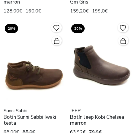
marron
Gm Gris
128,00€
160,0€
159,20€
199,0€
20%
20%
Sunni Sabbi
JEEP
Botín Sunni Sabbi Iwaki
Botín Jeep Kobi Chelsea
testa
marron
68,00€
85,0€
63,92€
79,9€