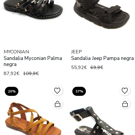
MYCONIAN
JEEP
Sandalia Myconian Palma
Sandalia Jeep Pampa negra
negra
55,92€
69,9€
87,92€
109,9€
20%
37%