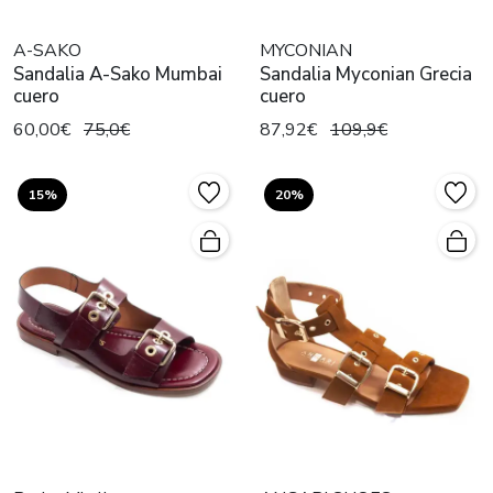
A-SAKO
MYCONIAN
Sandalia A-Sako Mumbai
Sandalia Myconian Grecia
cuero
cuero
60,00€
75,0€
87,92€
109,9€
15%
20%