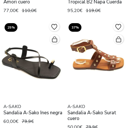
Amori cuero
Tropical B2 Napa Cuerda
77,00€
110,0€
95,20€
119,0€
25%
37%
A-SAKO
A-SAKO
Sandalia A-Sako Ines negra
Sandalia A-Sako Surat
cuero
60,00€
79,9€
50,00€
79,9€