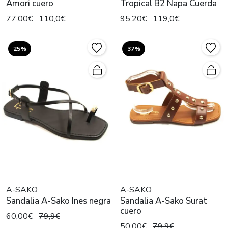
Amori cuero
Tropical B2 Napa Cuerda
77,00€
110,0€
95,20€
119,0€
25%
37%
A-SAKO
A-SAKO
Sandalia A-Sako Ines negra
Sandalia A-Sako Surat
cuero
60,00€
79,9€
50,00€
79,9€