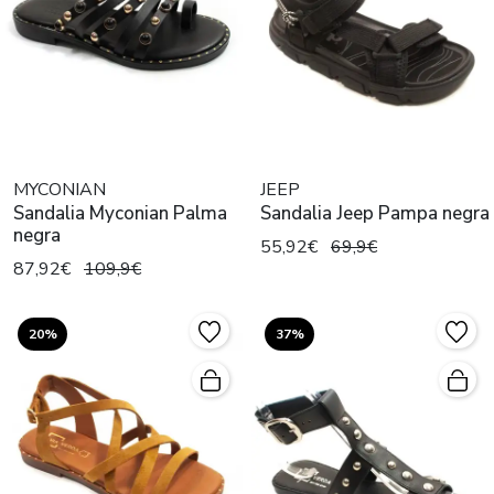
MYCONIAN
JEEP
Sandalia Myconian Palma
Sandalia Jeep Pampa negra
negra
55,92€
69,9€
87,92€
109,9€
20%
37%