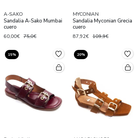
A-SAKO
MYCONIAN
Sandalia A-Sako Mumbai
Sandalia Myconian Grecia
cuero
cuero
60,00€
75,0€
87,92€
109,9€
15%
20%