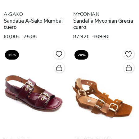
A-SAKO
MYCONIAN
Sandalia A-Sako Mumbai
Sandalia Myconian Grecia
cuero
cuero
60,00€
75,0€
87,92€
109,9€
15%
20%