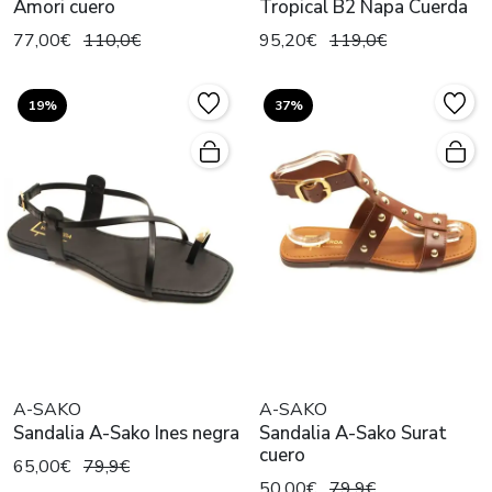
Amori cuero
Tropical B2 Napa Cuerda
77,00€
110,0€
95,20€
119,0€
19%
37%
A-SAKO
A-SAKO
Sandalia A-Sako Ines negra
Sandalia A-Sako Surat
cuero
65,00€
79,9€
50,00€
79,9€