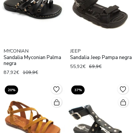
MYCONIAN
JEEP
Sandalia Myconian Palma
Sandalia Jeep Pampa negra
negra
55,92€
69,9€
87,92€
109,9€
20%
37%