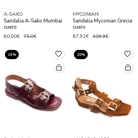
A-SAKO
MYCONIAN
Sandalia A-Sako Mumbai
Sandalia Myconian Grecia
cuero
cuero
60,00€
75,0€
87,92€
109,9€
15%
20%