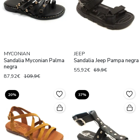
MYCONIAN
JEEP
Sandalia Myconian Palma
Sandalia Jeep Pampa negra
negra
55,92€
69,9€
87,92€
109,9€
20%
37%