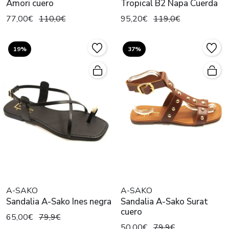
Amori cuero
Tropical B2 Napa Cuerda
77,00€
110,0€
95,20€
119,0€
19%
37%
A-SAKO
A-SAKO
Sandalia A-Sako Ines negra
Sandalia A-Sako Surat
cuero
65,00€
79,9€
50,00€
79,9€